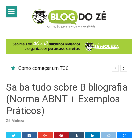
Skip
to
content
Como começar um TCC: 7 passos para introduzir o tema do trabalho
Saiba tudo sobre Bibliografia
(Norma ABNT + Exemplos
Práticos)
Zé Moleza