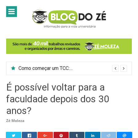
Skip
to
content
Como começar um TCC: 7 passos para introduzir o tema do trabalho
É possível voltar para a
faculdade depois dos 30
anos?
Zé Moleza