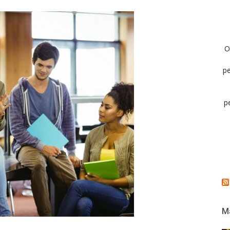
O
pe
p
Ma