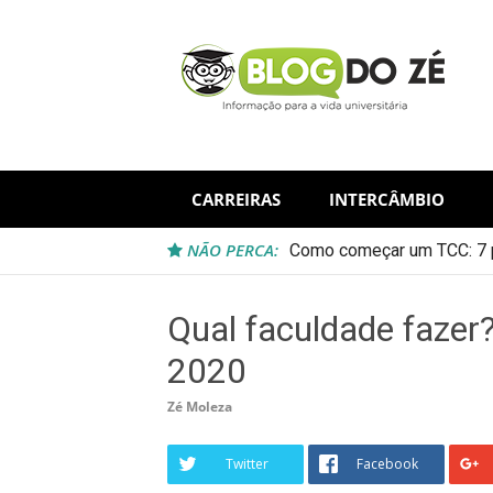
Skip
to
content
CARREIRAS
INTERCÂMBIO
NÃO PERCA:
Como começar um TCC: 7 p
Qual faculdade fazer
2020
Zé Moleza
Twitter
Facebook