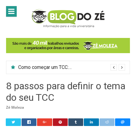
Skip
to
content
Como começar um TCC: 7 passos para introduzir o tema do trabalho
8 passos para definir o tema
do seu TCC
Zé Moleza