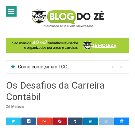
Skip
to
content
Como começar um TCC: 7 passos para introduzir o tema do trabalho
Os Desafios da Carreira
Contábil
Zé Moleza