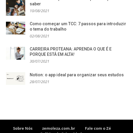
saber
10/08/2021
Como começar um TCC: 7 passos para introduzir
o tema do trabalho
02/08/2021
CARREIRA PROTEANA: APRENDA O QUE É E
PORQUE ESTÁ EM ALTA!
30/07/2021
Notion: o app ideal para organizar seus estudos
28/07/2021
Sobre Nós
zemoleza.com.br
Fale com o Zé