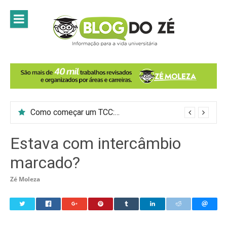
Skip
to
content
Como começar um TCC: 7 passos para introduzir o tema do trabalho
Estava com intercâmbio
marcado?
Zé Moleza