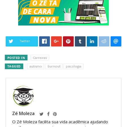
Twitter
POSTED IN
Carreiras
TAGGED
autismo
burnout
psicologia
Zé Moleza
O Zé Moleza facilita sua vida acadêmica ajudando