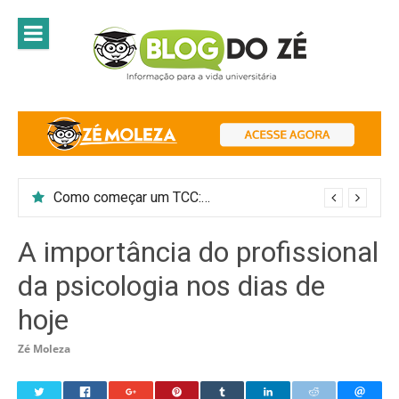
Skip
to
content
Como começar um TCC: 7 passos para introduzir o tema do trabalho
CARREIRA PROTEANA: APRENDA O QUE É E PORQUE ESTÁ EM ALTA!
A importância do profissional
da psicologia nos dias de
hoje
Zé Moleza