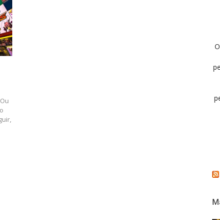
O
pe
p
 Ou
ão
uir,
Ma