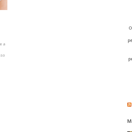
O
pe
e a
sso
p
Ma