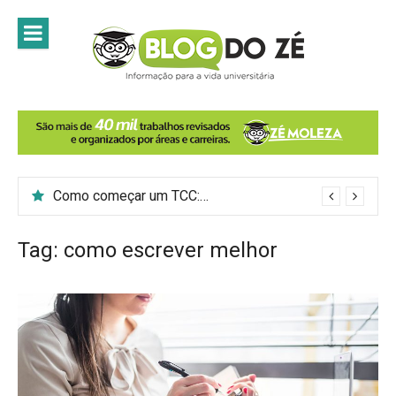
Skip
to
content
Como começar um TCC: 7 passos para introduzir o tema do trabalho
Tag:
como escrever melhor