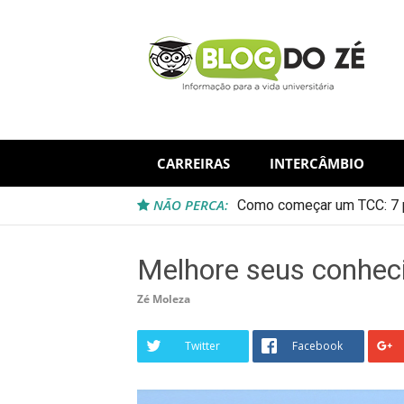
Skip
to
content
CARREIRAS
INTERCÂMBIO
NÃO PERCA:
Como começar um TCC: 7 p
Melhore seus conhec
Zé Moleza
Twitter
Facebook