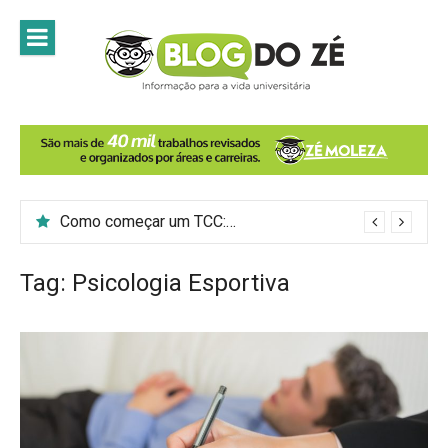
Skip
to
content
Como começar um TCC: 7 passos para introduzir o tema do trabalho
Tag:
Psicologia Esportiva