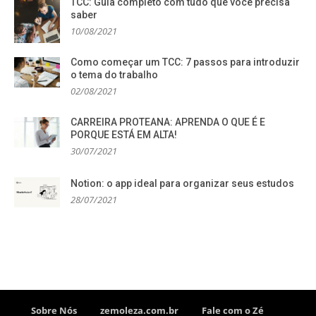
TCC: Guia completo com tudo que você precisa
saber
10/08/2021
Como começar um TCC: 7 passos para introduzir
o tema do trabalho
02/08/2021
CARREIRA PROTEANA: APRENDA O QUE É E
PORQUE ESTÁ EM ALTA!
30/07/2021
Notion: o app ideal para organizar seus estudos
28/07/2021
Sobre Nós
zemoleza.com.br
Fale com o Zé