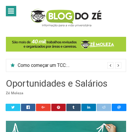
Skip
to
content
Como começar um TCC: 7 passos para introduzir o tema do trabalho
Oportunidades e Salários
Zé Moleza